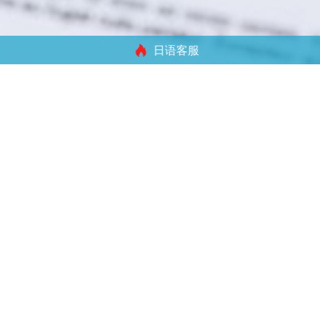
日语客服
!