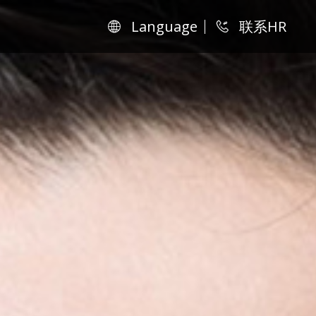
Language
联系HR